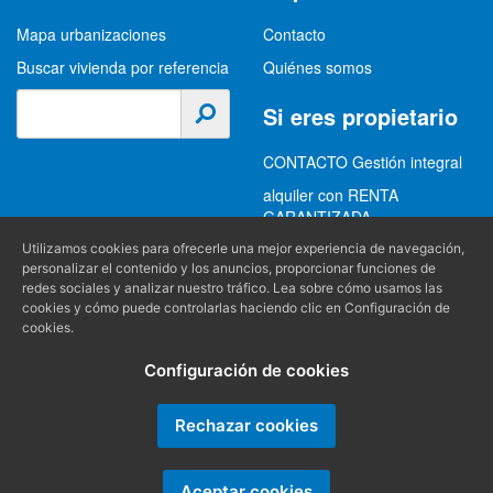
Mapa urbanizaciones
Contacto
Buscar vivienda por referencia
Quiénes somos
Si eres propietario
CONTACTO Gestión integral
alquiler con RENTA
GARANTIZADA
GESTION INTEGRAL
Utilizamos cookies para ofrecerle una mejor experiencia de navegación,
personalizar el contenido y los anuncios, proporcionar funciones de
ALQUILER
redes sociales y analizar nuestro tráfico. Lea sobre cómo usamos las
cookies y cómo puede controlarlas haciendo clic en Configuración de
(+34) 956 489 403
Información
cookies.
info@alquilereschiclana.com
Configuración de cookies
Política de privacidad
Política de cookies
Rechazar cookies
Condiciones generales
Aceptar cookies