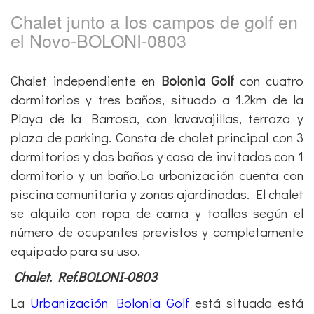
Playa de la Barrosa, con lavavajillas, terraza y
plaza de parking. Consta de chalet principal con 3
dormitorios y dos baños y casa de invitados con 1
dormitorio y un baño.La urbanización cuenta con
piscina comunitaria y zonas ajardinadas. El chalet
se alquila con ropa de cama y toallas según el
número de ocupantes previstos y completamente
equipado para su uso.
Chalet. Ref.BOLONI-0803
La
Urbanización Bolonia Golf
está situada está
situada en el
Novo Sancti Petri
junto a los campos
de golf y a la
Playa de la Barrosa
, y muy cerca del
centro comercial
Novo Center
con supermercado,
restaurantes, tiendas, zonas de ocio…
Chiclana de la Frontera, también conocido como
Sancti Petri
, es el destino ideal para sus