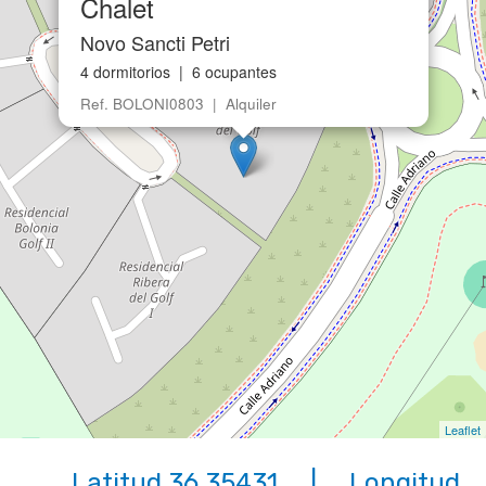
Leaflet
Latitud 36.35431 | Longitud
-6.15845
Buscar
Alquileres Chiclana
Mapa urbanizaciones
Contacto