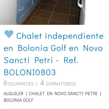
en Bolonia Golf en Novo
Sancti Petri - Ref.
BOLONI0803
6
4
OCUPANTES |
DORMITORIOS
ALQUILER | CHALET EN NOVO SANCTI PETRI |
BOLONIA GOLF
Chalet junto a los campos de golf en
el Novo-BOLONI-0803
Chalet independiente en
Bolonia Golf
con cuatro
dormitorios y tres baños, situado a 1.2km de la