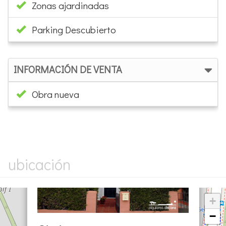
Obra nueva
×
ubicación
+
−
Chalet
Novo Sancti Petri
4 dormitorios | 6 ocupantes
Ref. BOLONI0803 | Alquiler