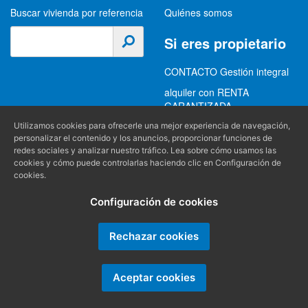
Buscar vivienda por referencia
Quiénes somos
Si eres propietario
CONTACTO Gestión integral
alquiler con RENTA
GARANTIZADA
GESTION INTEGRAL
Utilizamos cookies para ofrecerle una mejor experiencia de navegación,
personalizar el contenido y los anuncios, proporcionar funciones de
ALQUILER
redes sociales y analizar nuestro tráfico. Lea sobre cómo usamos las
cookies y cómo puede controlarlas haciendo clic en Configuración de
(+34) 956 489 403
Información
cookies.
info@alquilereschiclana.com
Configuración de cookies
Política de privacidad
Política de cookies
Rechazar cookies
Condiciones generales
Aceptar cookies
Producido por