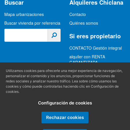
Buscar
Alquileres Chiclana
Mapa urbanizaciones
Contacto
Buscar vivienda por referencia
Quiénes somos
Si eres propietario
CONTACTO Gestión integral
alquiler con RENTA
GARANTIZADA
GESTION INTEGRAL
Utilizamos cookies para ofrecerle una mejor experiencia de navegación,
personalizar el contenido y los anuncios, proporcionar funciones de
ALQUILER
redes sociales y analizar nuestro tráfico. Lea sobre cómo usamos las
cookies y cómo puede controlarlas haciendo clic en Configuración de
(+34) 956 489 403
Información
cookies.
info@alquilereschiclana.com
Configuración de cookies
Política de privacidad
Política de cookies
Rechazar cookies
Condiciones generales