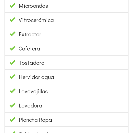
Dormitorios: 4
Armarios: 3
Camas individuales: 3
Cama matrimonio (min. 135 cm): 1
EQUIPAMIENTO
Nevera combi
Horno
Microondas
Vitrocerámica