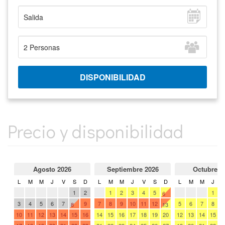
Sancti Petri
, es el destino ideal para sus
vacaciones. Podrá disfrutar de la magnífica
Playa
de La Barrosa
, con bandera azul y reconocida
como una de las diez mejores playas de España o
jugar al golf en cualquiera de sus 9 campos en el
Novo Sancti Petri
.
Ver
Otros chalets
en La Barrosa y el Novo Sancti
Petri.