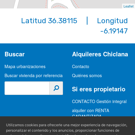
Playa-de-la-barrosa
4 dormitorios | 7 ocupantes
Ref. CHALET0977 | Alquiler
Leaflet
Utilizamos cookies para ofrecerle una mejor experiencia de navegación,
Latitud 36.38115 | Longitud
personalizar el contenido y los anuncios, proporcionar funciones de