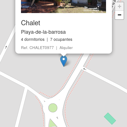
Mesas y sillas
Zonas ajardinadas
Terraza
Parking Descubierto
×
ubicación
+
−
Chalet