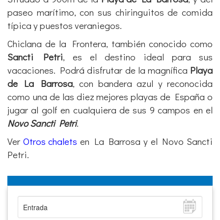
Chalet con piscina a 900m de playa
de La Barrosa-CHALET-0977
Chalet independiente con cuatro dormitorios dos
baños, situado a 900m de la Playa de la Barrosa,
piscina privada, aire acondicionado, lavavajillas,
amplios porches, barbacoa, jardín y parking. El
chalet se alquila con ropa de cama y toallas según
el número de ocupantes previstos y
completamente equipado para su uso.
Chalet. Ref.CHALET-0977
Situado a 900m de la
Playa de La Barrosa
, y del
paseo marítimo, con sus chiringuitos de comida
típica y puestos veraniegos.
Chiclana de la Frontera, también conocido como