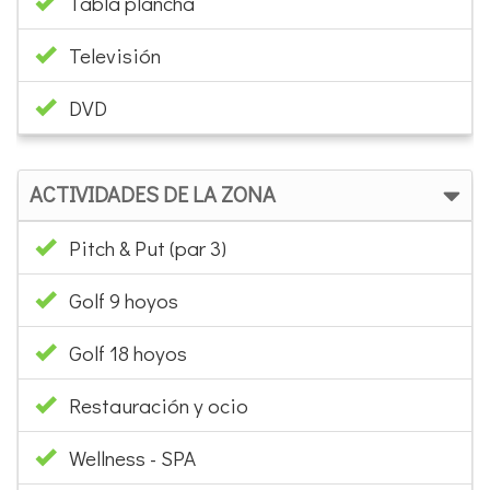
Extractor
Cafetera
Tostadora
Hervidor agua
Lavavajillas
Lavadora
Plancha Ropa
Tabla plancha
Televisión