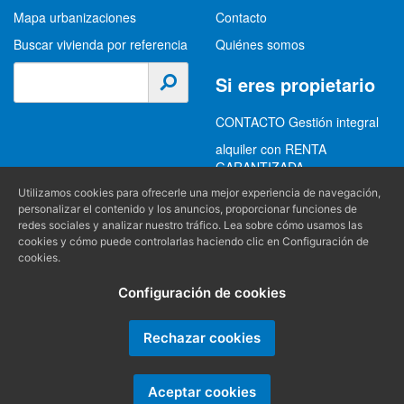
Mapa urbanizaciones
Contacto
Buscar vivienda por referencia
Quiénes somos
Si eres propietario
CONTACTO Gestión integral
alquiler con RENTA
GARANTIZADA
GESTION INTEGRAL
Utilizamos cookies para ofrecerle una mejor experiencia de navegación,
personalizar el contenido y los anuncios, proporcionar funciones de
ALQUILER
redes sociales y analizar nuestro tráfico. Lea sobre cómo usamos las
cookies y cómo puede controlarlas haciendo clic en Configuración de
(+34) 956 489 403
Información
cookies.
info@alquilereschiclana.com
Configuración de cookies
Política de privacidad
Política de cookies
Rechazar cookies
Condiciones generales
Aceptar cookies
Producido por