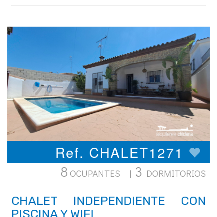
Ref. CHALET1271
8
3
OCUPANTES |
DORMITORIOS
CHALET INDEPENDIENTE CON
PISCINA Y WIFI