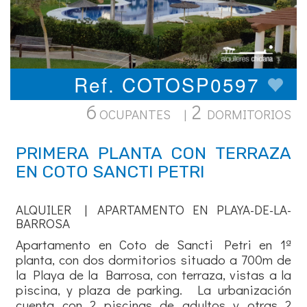
Ref. COTOSP0597
6
2
OCUPANTES |
DORMITORIOS
PRIMERA PLANTA CON TERRAZA
EN COTO SANCTI PETRI
ALQUILER | APARTAMENTO EN PLAYA-DE-LA-
BARROSA
Apartamento en Coto de Sancti Petri en 1ª
planta, con dos dormitorios situado a 700m de
la Playa de la Barrosa, con terraza, vistas a la
piscina, y plaza de parking. La urbanización
cuenta con 2 piscinas de adultos y otras 2