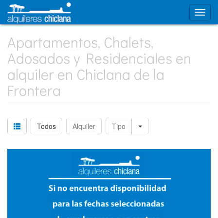
Apartamentos, Chalets,
Adosados y Residenciales en
alquiler en Chiclana de la
Frontera
Todos
Alquiler
Tipo