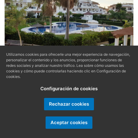
Utilizamos cookies para ofrecerle una mejor experiencia de navegación,
Ref. COTOSP0605
personalizar el contenido y los anuncios, proporcionar funciones de
redes sociales y analizar nuestro tráfico. Lea sobre cómo usamos las
6
2
cookies y cómo puede controlarlas haciendo clic en Configuración de
OCUPANTES |
DORMITORIOS
cookies.
Configuración de cookies
PRIMERA PLANTA CON TERRAZA
EN COTO SANCTI PETRI
Rechazar cookies
ALQUILER | APARTAMENTO EN PLAYA-DE-LA-
Aceptar cookies
BARROSA
Apartamento en Coto de Sancti Petri en 1ª