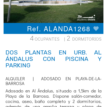
Ref. ALANDA1268
4
2
OCUPANTES |
DORMITORIOS
DOS PLANTAS EN URB. AL
ÁNDALUS CON PISCINA Y
PARKING
ALQUILER | ADOSADO EN PLAYA-DE-LA-
BARROSA
Adosado en Al Ándalus, situado a 1,5km de la
Playa de la Barrosa. Dispone salón-comedor,
cocina, aseo, baño completo y 2 dormitorios,
además de una amplia terraza y plaza de