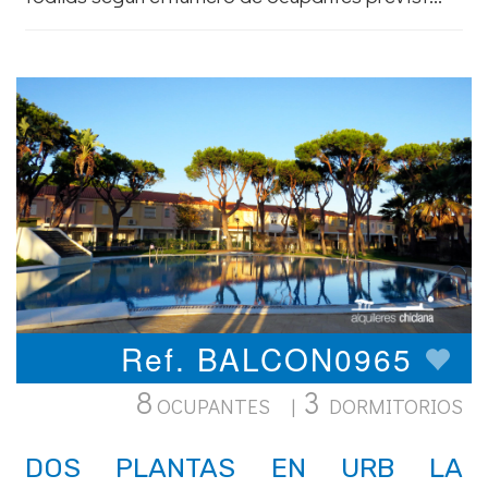
Ref. BALCON0965
8
3
OCUPANTES |
DORMITORIOS
DOS PLANTAS EN URB LA