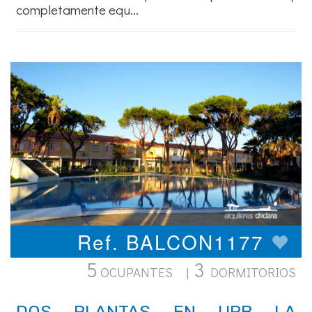
completamente equ...
Ref. BALCON1177
5
3
OCUPANTES |
DORMITORIOS
DOS PLANTAS EN URB LA