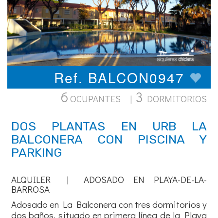
Ref. BALCON0947
6
3
OCUPANTES |
DORMITORIOS
DOS PLANTAS EN URB LA
BALCONERA CON PISCINA Y
PARKING
ALQUILER | ADOSADO EN PLAYA-DE-LA-
BARROSA
Adosado en La Balconera con tres dormitorios y
dos baños, situado en primera línea de la Playa