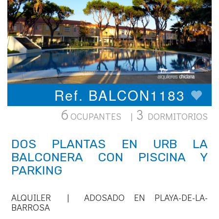
Ref. BALCON1183
6
3
OCUPANTES |
DORMITORIOS
DOS PLANTAS EN URB LA
BALCONERA CON PISCINA Y
PARKING
ALQUILER | ADOSADO EN PLAYA-DE-LA-
BARROSA