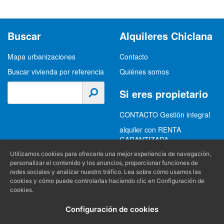
Buscar
Alquileres Chiclana
Mapa urbanizaciones
Contacto
Buscar vivienda por referencia
Quiénes somos
Si eres propietario
CONTACTO Gestión integral
alquiler con RENTA
GARANTIZADA
GESTION INTEGRAL
Utilizamos cookies para ofrecerle una mejor experiencia de navegación,
personalizar el contenido y los anuncios, proporcionar funciones de
ALQUILER
redes sociales y analizar nuestro tráfico. Lea sobre cómo usamos las
cookies y cómo puede controlarlas haciendo clic en Configuración de
(+34) 956 489 403
Información
cookies.
info@alquilereschiclana.com
Configuración de cookies
Política de privacidad