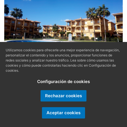
Utilizamos cookies para ofrecerle una mejor experiencia de navegación,
Ref. CGYUCA0762
personalizar el contenido y los anuncios, proporcionar funciones de
redes sociales y analizar nuestro tráfico. Lea sobre cómo usamos las
cookies y cómo puede controlarlas haciendo clic en Configuración de
5
2
OCUPANTES |
DORMITORIOS
cookies.
Configuración de cookies
SEGUNDA PLANTA CON TERRAZA
EN COSTA GADIR
Rechazar cookies
ALQUILER | APARTAMENTO EN NOVO SANCTI
Aceptar cookies
PETRI
Apartamento en Costa Gadir en 2ª planta, con