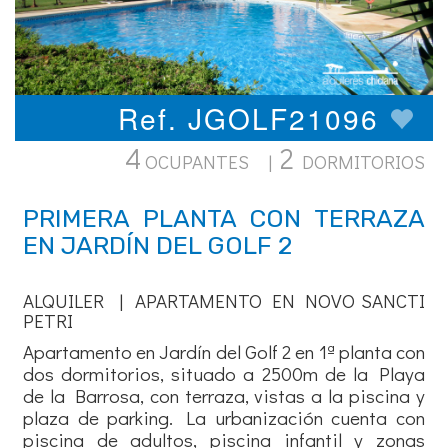
Ref. JGOLF21096
4
2
OCUPANTES |
DORMITORIOS
PRIMERA PLANTA CON TERRAZA
EN JARDÍN DEL GOLF 2
ALQUILER | APARTAMENTO EN NOVO SANCTI
PETRI
Apartamento en Jardín del Golf 2 en 1ª planta con
dos dormitorios, situado a 2500m de la Playa
de la Barrosa, con terraza, vistas a la piscina y
plaza de parking. La urbanización cuenta con
piscina de adultos, piscina infantil y zonas