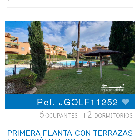
Ref. JGOLF11252
6
2
OCUPANTES |
DORMITORIOS
PRIMERA PLANTA CON TERRAZAS